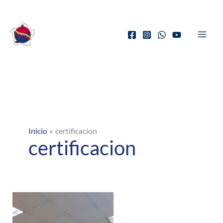
Ir
al
contenido
Inicio
certificacion
certificacion