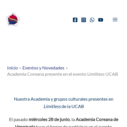
Ir
al
contenido
Inicio
Eventos y Novedades
Academia Coreana presente en el evento Limitless UCAB
Nuestra Academia y grupos culturales presentes en
Limitless
de la UCAB
El pasado
miércoles 28 de junio
, la
Academia Coreana de
Venezuela
tuvo el honor de participar en el evento